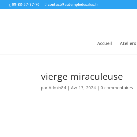
09-83-57-97-70
contact@autempledesalus.fr
Accueil
Atelier
vierge miraculeuse
par
Admin84
|
Avr 13, 2024
|
0 commentaires