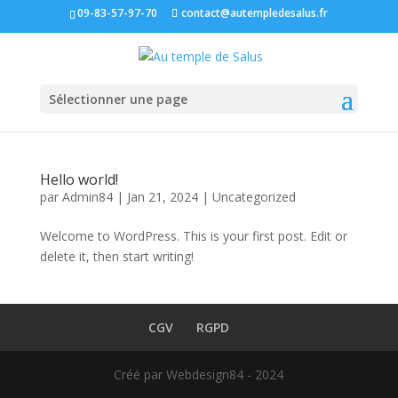
09-83-57-97-70
contact@autempledesalus.fr
Sélectionner une page
Hello world!
par
Admin84
|
Jan 21, 2024
|
Uncategorized
Welcome to WordPress. This is your first post. Edit or
delete it, then start writing!
CGV
RGPD
Créé par Webdesign84 - 2024